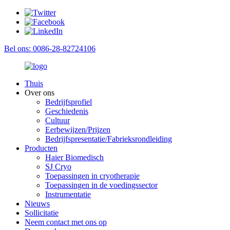
Bel ons: 0086-28-82724106
Thuis
Over ons
Bedrijfsprofiel
Geschiedenis
Cultuur
Eerbewijzen/Prijzen
Bedrijfspresentatie/Fabrieksrondleiding
Producten
Haier Biomedisch
SJ Cryo
Toepassingen in cryotherapie
Toepassingen in de voedingssector
Instrumentatie
Nieuws
Sollicitatie
Neem contact met ons op