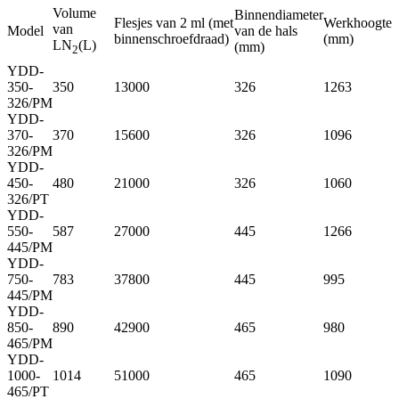
Volume
Binnendiameter
Flesjes van 2 ml (met
Werkhoogte
van
Model
van de hals
binnenschroefdraad)
(mm)
LN
(L)
(mm)
2
YDD-
350-
350
13000
326
1263
326/PM
YDD-
370-
370
15600
326
1096
326/PM
YDD-
450-
480
21000
326
1060
326/PT
YDD-
550-
587
27000
445
1266
445/PM
YDD-
750-
783
37800
445
995
445/PM
YDD-
850-
890
42900
465
980
465/PM
YDD-
1000-
1014
51000
465
1090
465/PT