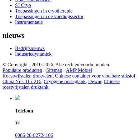
SJ Cryo
Toepassingen in cryotherapie
Toepassingen in de voedingssector
Instrumentatie
nieuws
Bedrijfsnieuws
Industriedynamiek
© Copyright - 2010-2026: Alle rechten voorbehouden.
Populaire producten
-
Sitemap
-
AMP Mobiel
Roestvrijstalen drukvaten
,
Chinese container voor vloeibare stikstof
,
China Yds-115-216
,
Cryogene opslagtank
,
Dewar
,
Chinese
roestvrijstalen druktank
,
Telefoon
Tel
0086-28-82724106