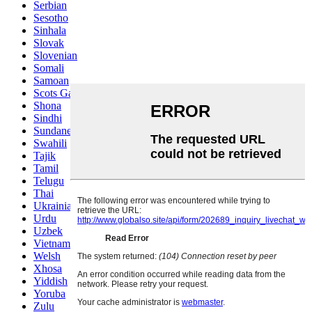
Serbian
Sesotho
Sinhala
Slovak
Slovenian
Somali
Samoan
Scots Gaelic
Shona
Sindhi
Sundanese
Swahili
Tajik
Tamil
Telugu
Thai
Ukrainian
Urdu
Uzbek
Vietnamese
Welsh
Xhosa
Yiddish
Yoruba
Zulu