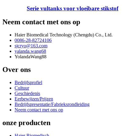
Serie vultanks voor vloeibare stikstof
Neem contact met ons op
Haier Biomedical Technology (Chengdu) Co., Ltd.
0086-28-82724106
sjcryo@163.com
yalanda.wang68
YolandaWang88
Over ons
Bedrijfsprofiel
Cultuur
Geschiedenis
Eerbewijzen/Prijzen
Bedrijfspresentatie/Fabrieksrondleiding
Neem contact met ons op
onze producten
Haier Biomedisch