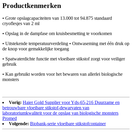
Productkenmerken
• Grote opslagcapaciteiten van 13.000 tot 94.875 standaard
cryoflesjes van 2 ml
• Opslag in de dampfase om kruisbesmetting te voorkomen
• Uitstekende temperatuurverdeling • Ontwaseming met één druk op
de knop voor gemakkelijke toegang
• Spatwaterdichte functie met vloeibare stikstof zorgt voor veiliger
gebruik
• Kan gebruikt worden voor het bewaren van allerlei biologische
monsters
Vorig:
Haier Gold Supplier voor Yds-65-216 Duurzame en
betrouwbare vloeibare stikstof-dewarvaten van
laboratoriumkwaliteit voor de opslag van biologische monsters
Promed
Volgende:
Biobank-serie vloeibare stikstofcontainer