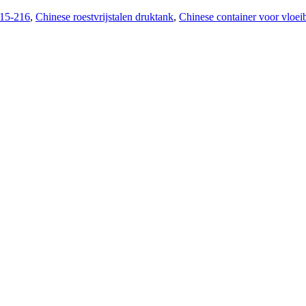
115-216
,
Chinese roestvrijstalen druktank
,
Chinese container voor vloeib