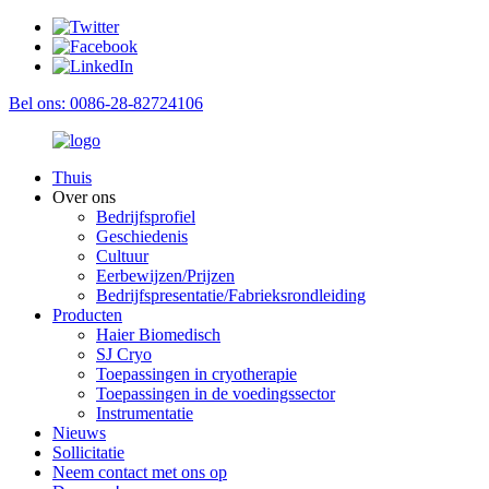
Bel ons: 0086-28-82724106
Thuis
Over ons
Bedrijfsprofiel
Geschiedenis
Cultuur
Eerbewijzen/Prijzen
Bedrijfspresentatie/Fabrieksrondleiding
Producten
Haier Biomedisch
SJ Cryo
Toepassingen in cryotherapie
Toepassingen in de voedingssector
Instrumentatie
Nieuws
Sollicitatie
Neem contact met ons op