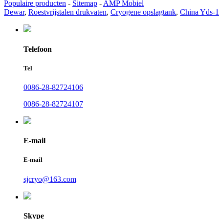
Populaire producten
-
Sitemap
-
AMP Mobiel
Dewar
,
Roestvrijstalen drukvaten
,
Cryogene opslagtank
,
China Yds-
Telefoon
Tel
0086-28-82724106
0086-28-82724107
E-mail
E-mail
sjcryo@163.com
Skype