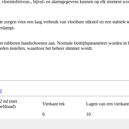
ur-, vloeistofniveau-, bijvul- en alarmgegevens kunnen op elk moment 
 zorgen voor een laag verbruik van vloeibare stikstof en een stabiele
verdampt.
 met rubberen handschoenen aan. Normale bedrijfsparameters worden in 
eden instellen, waardoor het beheer slimmer wordt.
f
 2 ml (met
Vierkant rek
Lagen van een vierkant
efdraad)
6
10