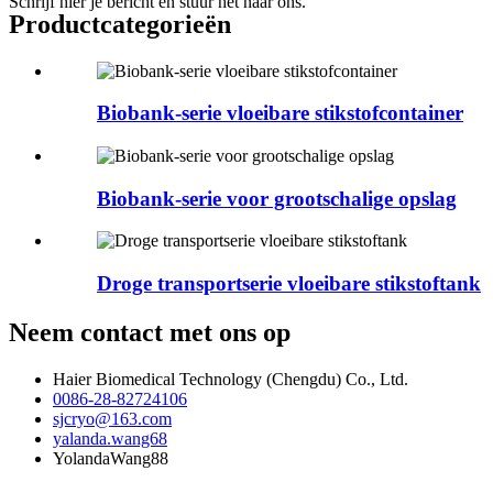
Schrijf hier je bericht en stuur het naar ons.
Product
categorieën
Biobank-serie vloeibare stikstofcontainer
Biobank-serie voor grootschalige opslag
Droge transportserie vloeibare stikstoftank
Neem contact met ons op
Haier Biomedical Technology (Chengdu) Co., Ltd.
0086-28-82724106
sjcryo@163.com
yalanda.wang68
YolandaWang88