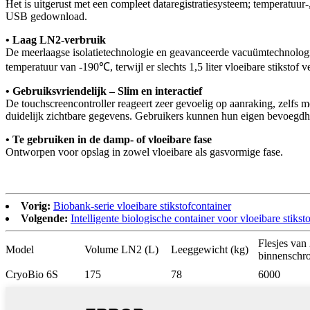
Het is uitgerust met een compleet dataregistratiesysteem; temperatu
USB gedownload.
• Laag LN2-verbruik
De meerlaagse isolatietechnologie en geavanceerde vacuümtechnologie
temperatuur van -190℃, terwijl er slechts 1,5 liter vloeibare stikstof 
• Gebruiksvriendelijk – Slim en interactief
De touchscreencontroller reageert zeer gevoelig op aanraking, zelfs
duidelijk zichtbare gegevens. Gebruikers kunnen hun eigen bevoegdh
• Te gebruiken in de damp- of vloeibare fase
Ontworpen voor opslag in zowel vloeibare als gasvormige fase.
Vorig:
Biobank-serie vloeibare stikstofcontainer
Volgende:
Intelligente biologische container voor vloeibare stiksto
Flesjes van
Model
Volume LN2 (L)
Leeggewicht (kg)
binnenschro
CryoBio 6S
175
78
6000